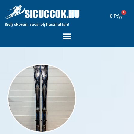
0
0
Ft
Sielj okosan, vásárolj használtan!