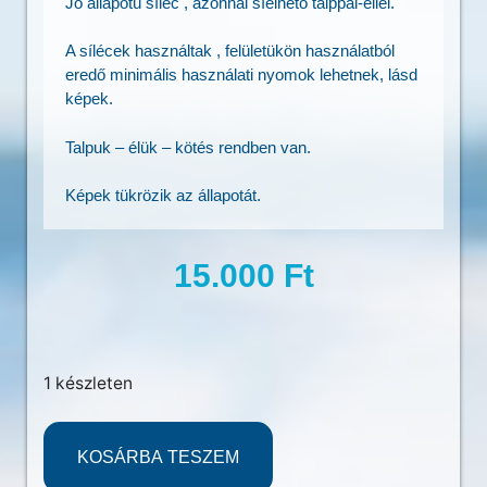
Jó állapotú síléc , azonnal síelhető talppal-éllel.
A sílécek használtak , felületükön használatból
eredő minimális használati nyomok lehetnek, lásd
képek.
Talpuk – élük – kötés rendben van.
Képek tükrözik az állapotát.
15.000
Ft
1 készleten
KOSÁRBA TESZEM